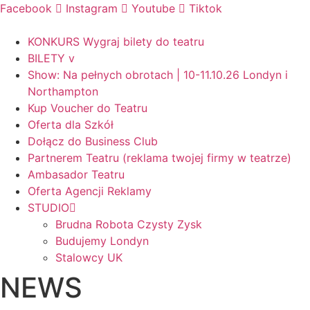
Skip
Facebook
Instagram
Youtube
Tiktok
to
content
KONKURS Wygraj bilety do teatru
BILETY v
Show: Na pełnych obrotach | 10-11.10.26 Londyn i
Northampton
Kup Voucher do Teatru
Oferta dla Szkół
Dołącz do Business Club
Partnerem Teatru (reklama twojej firmy w teatrze)
Ambasador Teatru
Oferta Agencji Reklamy
STUDIO
Brudna Robota Czysty Zysk
Budujemy Londyn
Stalowcy UK
NEWS