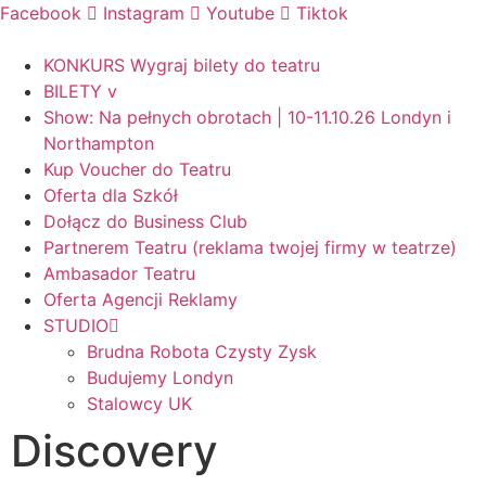
Skip
Facebook
Instagram
Youtube
Tiktok
to
content
KONKURS Wygraj bilety do teatru
BILETY v
Show: Na pełnych obrotach | 10-11.10.26 Londyn i
Northampton
Kup Voucher do Teatru
Oferta dla Szkół
Dołącz do Business Club
Partnerem Teatru (reklama twojej firmy w teatrze)
Ambasador Teatru
Oferta Agencji Reklamy
STUDIO
Brudna Robota Czysty Zysk
Budujemy Londyn
Stalowcy UK
Discovery