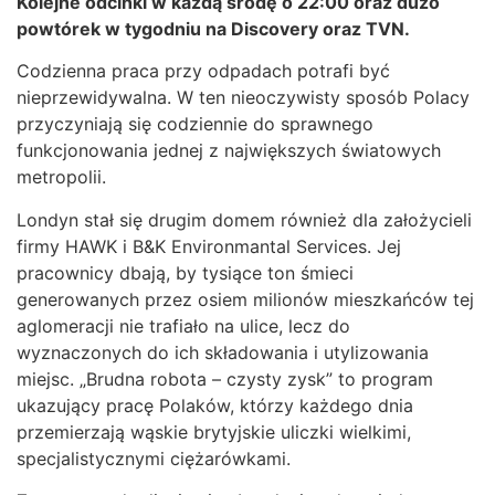
Kolejne odcinki w każdą środę o 22:00 oraz dużo
powtórek w tygodniu na Discovery oraz TVN.
Codzienna praca przy odpadach potrafi być
nieprzewidywalna. W ten nieoczywisty sposób Polacy
przyczyniają się codziennie do sprawnego
funkcjonowania jednej z największych światowych
metropolii.
Londyn stał się drugim domem również dla założycieli
firmy HAWK i B&K Environmantal Services. Jej
pracownicy dbają, by tysiące ton śmieci
generowanych przez osiem milionów mieszkańców tej
aglomeracji nie trafiało na ulice, lecz do
wyznaczonych do ich składowania i utylizowania
miejsc. „Brudna robota – czysty zysk” to program
ukazujący pracę Polaków, którzy każdego dnia
przemierzają wąskie brytyjskie uliczki wielkimi,
specjalistycznymi ciężarówkami.