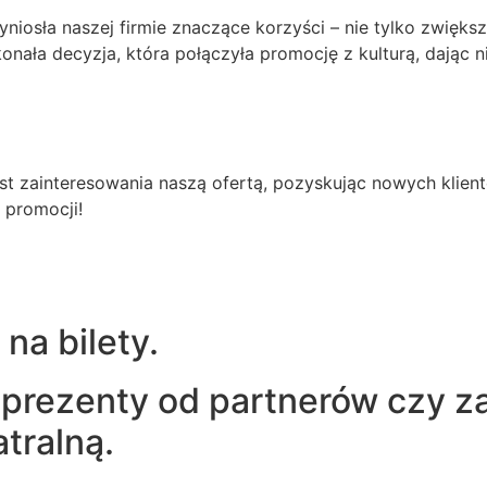
niosła naszej firmie znaczące korzyści – nie tylko zwięks
nała decyzja, która połączyła promocję z kulturą, dając 
t zainteresowania naszą ofertą, pozyskując nowych klient
 promocji!
na bilety.
 prezenty od partnerów czy z
tralną.