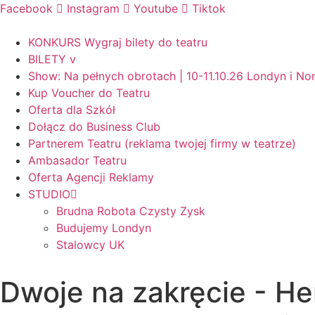
Skip
Facebook
Instagram
Youtube
Tiktok
to
content
KONKURS Wygraj bilety do teatru
BILETY v
Show: Na pełnych obrotach | 10-11.10.26 Londyn i N
Kup Voucher do Teatru
Oferta dla Szkół
Dołącz do Business Club
Partnerem Teatru (reklama twojej firmy w teatrze)
Ambasador Teatru
Oferta Agencji Reklamy
STUDIO
Brudna Robota Czysty Zysk
Budujemy Londyn
Stalowcy UK
Dwoje na zakręcie - He