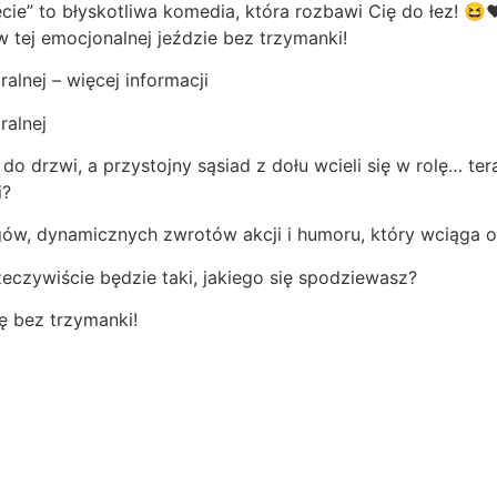
ęcie” to błyskotliwa komedia, która rozbawi Cię do łez! 
w tej emocjonalnej jeździe bez trzymanki!
alnej – więcej informacji
ralnej
do drzwi, a przystojny sąsiad z dołu wcieli się w rolę… te
i?
gów, dynamicznych zwrotów akcji i humoru, który wciąga od
zeczywiście będzie taki, jakiego się spodziewasz?
ę bez trzymanki!