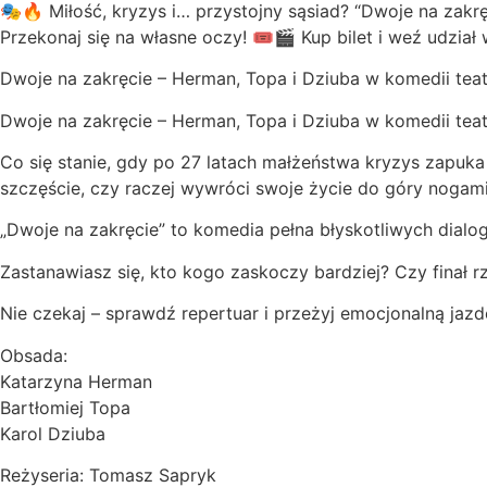
🎭🔥 Miłość, kryzys i… przystojny sąsiad? “Dwoje na zakr
Przekonaj się na własne oczy! 🎟🎬 Kup bilet i weź udział 
Dwoje na zakręcie – Herman, Topa i Dziuba w komedii teatr
Dwoje na zakręcie – Herman, Topa i Dziuba w komedii teat
Co się stanie, gdy po 27 latach małżeństwa kryzys zapuka 
szczęście, czy raczej wywróci swoje życie do góry nogam
„Dwoje na zakręcie” to komedia pełna błyskotliwych dialo
Zastanawiasz się, kto kogo zaskoczy bardziej? Czy finał r
Nie czekaj – sprawdź repertuar i przeżyj emocjonalną jazd
Obsada:
Katarzyna Herman
Bartłomiej Topa
Karol Dziuba
Reżyseria: Tomasz Sapryk