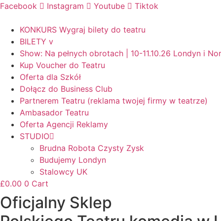
Facebook
Instagram
Youtube
Tiktok
KONKURS Wygraj bilety do teatru
BILETY v
Show: Na pełnych obrotach | 10-11.10.26 Londyn i N
Kup Voucher do Teatru
Oferta dla Szkół
Dołącz do Business Club
Partnerem Teatru (reklama twojej firmy w teatrze)
Ambasador Teatru
Oferta Agencji Reklamy
STUDIO
Brudna Robota Czysty Zysk
Budujemy Londyn
Stalowcy UK
£
0.00
0
Cart
Oficjalny Sklep