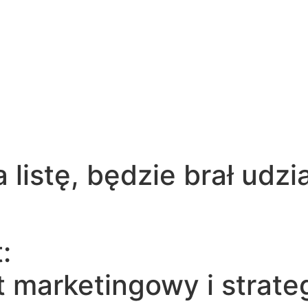
 listę, będzie brał udz
:
t marketingowy i strat