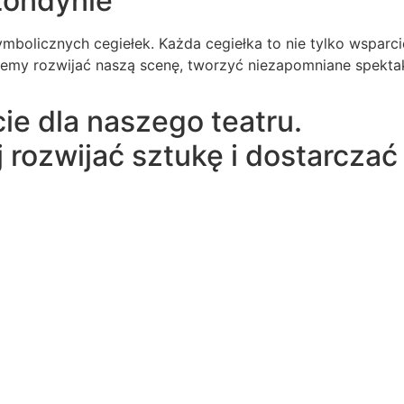
Londynie
olicznych cegiełek. Każda cegiełka to nie tylko wsparcie
ożemy rozwijać naszą scenę, tworzyć niezapomniane spektak
ie dla naszego teatru.
j rozwijać sztukę i dostarcz