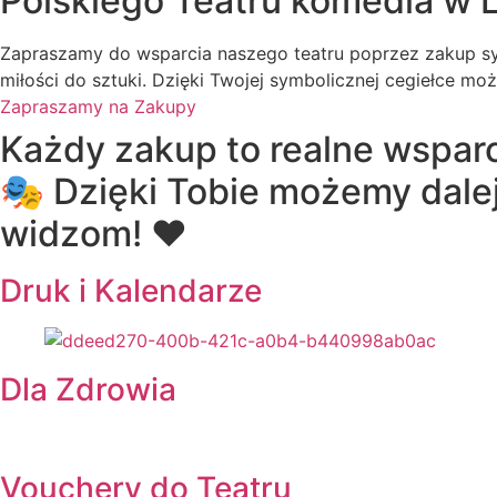
Polskiego Teatru komedia w 
Zapraszamy do wsparcia naszego teatru poprzez zakup symb
miłości do sztuki. Dzięki Twojej symbolicznej cegiełce m
Zapraszamy na Zakupy
Każdy zakup to realne wsparc
🎭 Dzięki Tobie możemy dale
widzom! ❤️
Druk i Kalendarze
Dla Zdrowia
Vouchery do Teatru