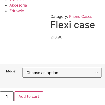
Akcesoria
Zdrowie
Category:
Phone Cases
Flexi case
£
18.90
Model
Flexi
Add to cart
case
quantity