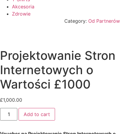
Akcesoria
Zdrowie
Category:
Od Partnerów
Projektowanie Stron
Internetowych o
Wartości £1000
£
1,000.00
Projektowanie
Add to cart
Stron
Internetowych
o
Wartości
Voucher na Projektowanie Stron Internetowych o
£1000