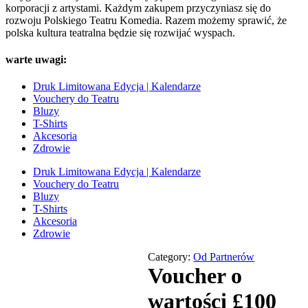
korporacji z artystami. Każdym zakupem przyczyniasz się do
rozwoju Polskiego Teatru Komedia. Razem możemy sprawić, że
polska kultura teatralna będzie się rozwijać wyspach.
warte uwagi:
Druk Limitowana Edycja | Kalendarze
Vouchery do Teatru
Bluzy
T-Shirts
Akcesoria
Zdrowie
Druk Limitowana Edycja | Kalendarze
Vouchery do Teatru
Bluzy
T-Shirts
Akcesoria
Zdrowie
Category:
Od Partnerów
Voucher o
wartości £100