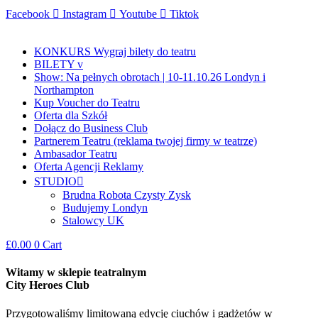
Facebook
Instagram
Youtube
Tiktok
KONKURS Wygraj bilety do teatru
BILETY v
Show: Na pełnych obrotach | 10-11.10.26 Londyn i
Northampton
Kup Voucher do Teatru
Oferta dla Szkół
Dołącz do Business Club
Partnerem Teatru (reklama twojej firmy w teatrze)
Ambasador Teatru
Oferta Agencji Reklamy
STUDIO
Brudna Robota Czysty Zysk
Budujemy Londyn
Stalowcy UK
£
0.00
0
Cart
Witamy w sklepie teatralnym
City Heroes Club
Przygotowaliśmy limitowaną edycję ciuchów i gadżetów w