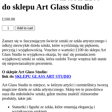
do sklepu Art Glass Studio
£
100.00
Voucher
Add to cart
o
wartości
£100
Zanurz się w fascynującym świecie sztuki ze szkła artystycznego i
do
odkryj niezwykłe dzieła sztuki, które wyróżniają się pięknem,
sklepu
precyzją i wyjątkowością. Voucher o wartości £100 do sklepu Art
Art
Glass Studio to wyjątkowa okazja, by stać się posiadaczem
Glass
wyjątkowej sztuki ze szkła, która ozdobi Twoje wnętrza lub stanie
Studio
się niepowtarzalnym prezentem.
quantity
O sklepie Art Glass Studio:
link do
SKLEPU GLASS ART STUDIO
Art Glass Studio to miejsce, w którym artyści i rzemieślnicy tworzą
magiczne dzieła ze szkła artystycznego. Sklep ten to prawdziwa
oaza dla miłośników sztuki, gdzie można znaleźć różnorodne
produkty, takie jak:
Statuetki i figurki ze szkła, które emanują elegancją i
wyjątkowym urokiem.