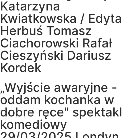
Katarzyna
Kwiatkowska / Edyta
Herbuś Tomasz
Ciachorowski Rafał
Cieszyński Dariusz
Kordek
„Wyjście awaryjne -
oddam kochanka w
dobre ręce" spektakl
komediowy
29/03/2025 Londyn