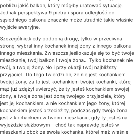
pobliżu jakiś balkon, który mógłby uratować sytuację.
Jednak perspektywa 9 pietra i spora odległość od
sąsiedniego balkonu znacznie może utrudnić takie właśnie
wyjście awaryjne.
Szczególnie,kiedy podobną drogę, tylko w przeciwna
stronę, wybrał inny kochanek innej żony z innego balkonu
innego mieszkania. Zwłaszcza,jeśliokazuje się to być twoje
mieszkanie, twój balkon i twoja żona… Tylko kochanek nie
twój, a twojej żony. No i przy okazji twój najbliższy
przyjaciel…Do tego twierdzi on, że nie jest kochankiem
twojej żony, za to jest kochankiem twojej kochanki, której
mąż już zdążył uwierzyć, że ty jesteś kochankiem swojej
żony, a twoja żona jest żoną twojego przyjaciela, który
jest jej kochankiem, a nie kochankiem jego żony, której
kochankiem jesteś przecież ty, podczas gdy twoja żona
jest z kochankiem w twoim mieszkaniu, gdy ty jesteś na
wyjeździe służbowym – choć tak naprawdę jesteś w
mieszkaniu obok ze swoja kochanką, której mąż właśnie