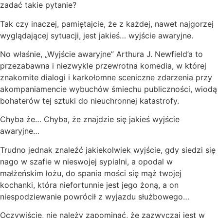
zadać takie pytanie?
Tak czy inaczej, pamiętajcie, że z każdej, nawet najgorzej
wyglądającej sytuacji, jest jakieś… wyjście awaryjne.
No właśnie, „Wyjście awaryjne” Arthura J. Newfield’a to
przezabawna i niezwykle przewrotna komedia, w której
znakomite dialogi i karkołomne sceniczne zdarzenia przy
akompaniamencie wybuchów śmiechu publiczności, wiodą
bohaterów tej sztuki do nieuchronnej katastrofy.
Chyba że… Chyba, że znajdzie się jakieś wyjście
awaryjne…
Trudno jednak znaleźć jakiekolwiek wyjście, gdy siedzi się
nago w szafie w nieswojej sypialni, a opodal w
małżeńskim łożu, do spania mości się mąż twojej
kochanki, która niefortunnie jest jego żoną, a on
niespodziewanie powrócił z wyjazdu służbowego…
Oczywiście, nie należy zapominać, że zazwyczaj jest w