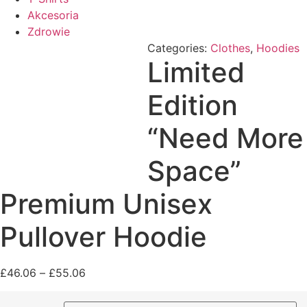
Akcesoria
Zdrowie
Categories:
Clothes
,
Hoodies
Limited
Edition
“Need More
Space”
Premium Unisex
Pullover Hoodie
Price
£
46.06
–
£
55.06
range:
£46.06