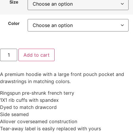
Size
through
£55.06
Color
Limited
Add to cart
Edition
"Need
More
Space"
A premium hoodie with a large front pouch pocket and
Premium
Unisex
drawstrings in matching colors.
Pullover
Hoodie
Ringspun pre-shrunk french terry
quantity
1X1 rib cuffs with spandex
Dyed to match drawcord
Side seamed
Allover coverseamed construction
Tear-away label is easily replaced with yours